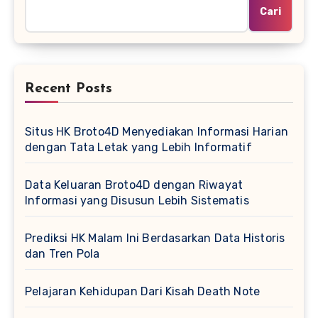
Cari
Recent Posts
Situs HK Broto4D Menyediakan Informasi Harian
dengan Tata Letak yang Lebih Informatif
Data Keluaran Broto4D dengan Riwayat
Informasi yang Disusun Lebih Sistematis
Prediksi HK Malam Ini Berdasarkan Data Historis
dan Tren Pola
Pelajaran Kehidupan Dari Kisah Death Note