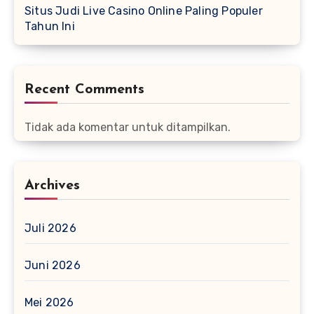
Situs Judi Live Casino Online Paling Populer
Tahun Ini
Recent Comments
Tidak ada komentar untuk ditampilkan.
Archives
Juli 2026
Juni 2026
Mei 2026