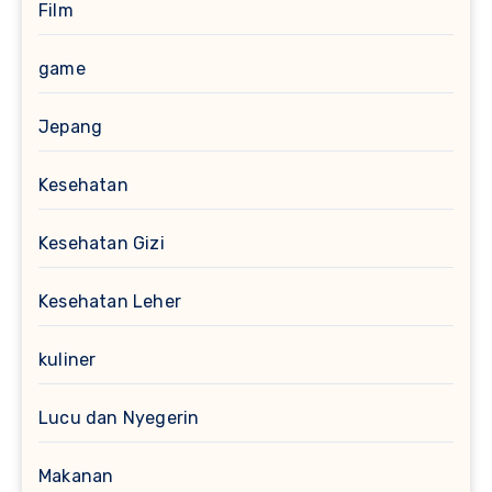
Film
game
Jepang
Kesehatan
Kesehatan Gizi
Kesehatan Leher
kuliner
Lucu dan Nyegerin
Makanan