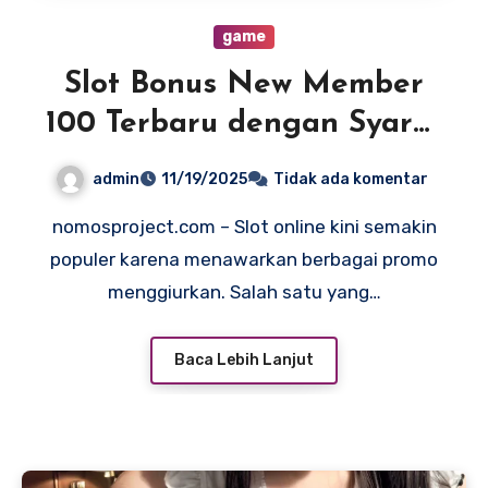
game
Slot Bonus New Member
100 Terbaru dengan Syarat
Ringan untuk Pemain Baru
admin
11/19/2025
Tidak ada komentar
nomosproject.com – Slot online kini semakin
populer karena menawarkan berbagai promo
menggiurkan. Salah satu yang…
Baca Lebih Lanjut