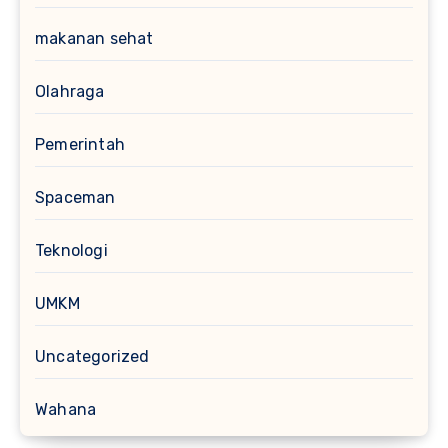
makanan sehat
Olahraga
Pemerintah
Spaceman
Teknologi
UMKM
Uncategorized
Wahana