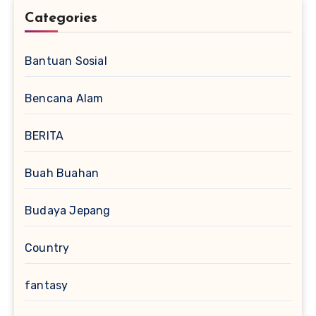
Categories
Bantuan Sosial
Bencana Alam
BERITA
Buah Buahan
Budaya Jepang
Country
fantasy