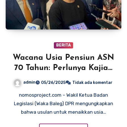
BERITA
Wacana Usia Pensiun ASN
70 Tahun: Perlunya Kajian
Komprehensif Menurut
admin
05/26/2025
Tidak ada komentar
Waka Baleg DPR
nomosproject.com – Wakil Ketua Badan
Legislasi (Waka Baleg) DPR mengungkapkan
bahwa usulan untuk menaikkan usia…