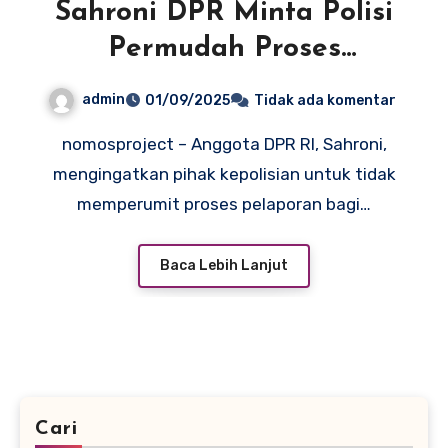
Sahroni DPR Minta Polisi
Permudah Proses
Pelaporan Masyarakat,
admin
01/09/2025
Tidak ada komentar
Beri Perhatian pada Kasus
nomosproject – Anggota DPR RI, Sahroni,
Tangerang
mengingatkan pihak kepolisian untuk tidak
memperumit proses pelaporan bagi…
Baca Lebih Lanjut
Cari