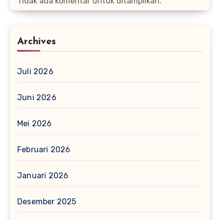
Tidak ada komentar untuk ditampilkan.
Archives
Juli 2026
Juni 2026
Mei 2026
Februari 2026
Januari 2026
Desember 2025