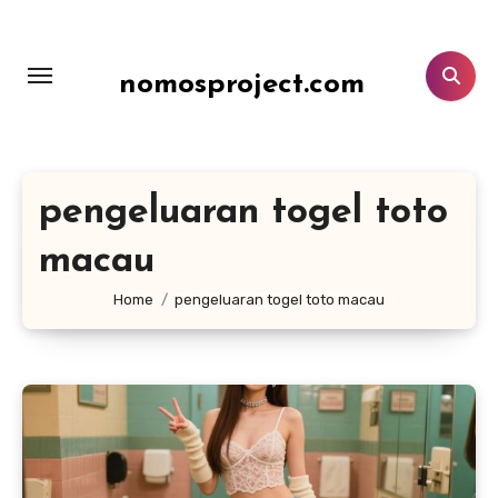
Lewati
ke
konten
nomosproject.com
pengeluaran togel toto
macau
Home
pengeluaran togel toto macau