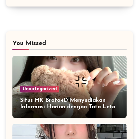
You Missed
Uncategorized
Situs HK Broto4D Menyediakan
Informasi Harian dengan Tata Letak
yang Lebih Informatif