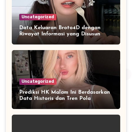
Uncategorized
Data Keluaran Broto4D dengan
Riwayat Informasi yang Disusun
Lebih Sistematis
Uncategorized
Prediksi HK Malam Ini Berdasarkan
Data Historis dan Tren Pola