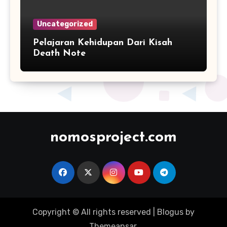
Uncategorized
Pelajaran Kehidupan Dari Kisah
Death Note
nomosproject.com
Copyright © All rights reserved
|
Blogus
by
Themeansar
.