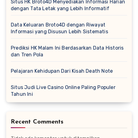
Situs HK Broto4D Menyediakan Informasi Harian
dengan Tata Letak yang Lebih Informatif
Data Keluaran Broto4D dengan Riwayat
Informasi yang Disusun Lebih Sistematis
Prediksi HK Malam Ini Berdasarkan Data Historis
dan Tren Pola
Pelajaran Kehidupan Dari Kisah Death Note
Situs Judi Live Casino Online Paling Populer
Tahun Ini
Recent Comments