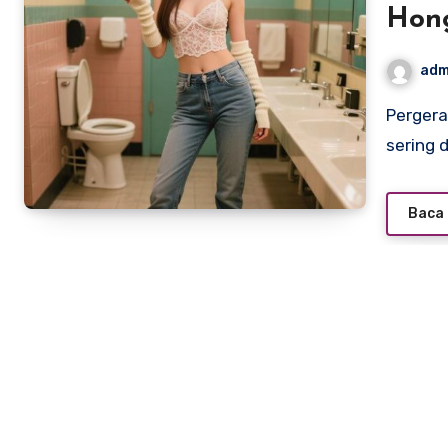
Hong
Har
adm
Pergerakan data angka dalam konteks Togel Hongkong
sering 
Baca 