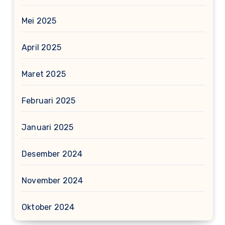
Mei 2025
April 2025
Maret 2025
Februari 2025
Januari 2025
Desember 2024
November 2024
Oktober 2024