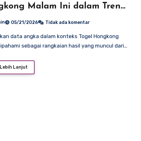
kong Malam Ini dalam Tren
ian
in
05/21/2026
Tidak ada komentar
dipahami sebagai rangkaian hasil yang muncul dari…
Lebih Lanjut