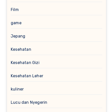
Film
game
Jepang
Kesehatan
Kesehatan Gizi
Kesehatan Leher
kuliner
Lucu dan Nyegerin