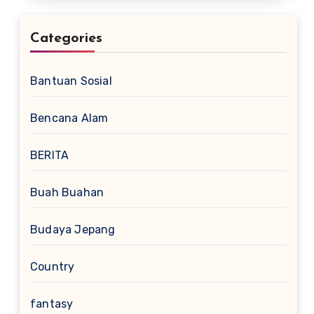
Categories
Bantuan Sosial
Bencana Alam
BERITA
Buah Buahan
Budaya Jepang
Country
fantasy