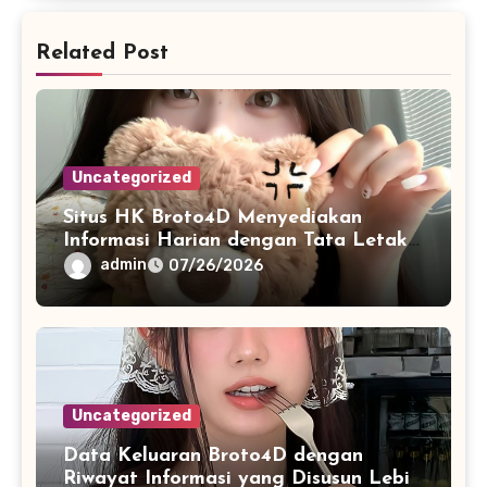
Related Post
Uncategorized
Situs HK Broto4D Menyediakan
Informasi Harian dengan Tata Letak
yang Lebih Informatif
admin
07/26/2026
Uncategorized
Data Keluaran Broto4D dengan
Riwayat Informasi yang Disusun Lebih