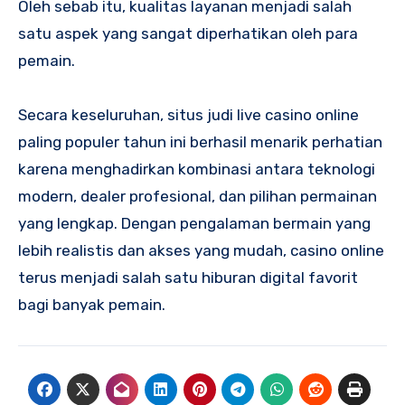
Oleh sebab itu, kualitas layanan menjadi salah
satu aspek yang sangat diperhatikan oleh para
pemain.
Secara keseluruhan, situs judi live casino online
paling populer tahun ini berhasil menarik perhatian
karena menghadirkan kombinasi antara teknologi
modern, dealer profesional, dan pilihan permainan
yang lengkap. Dengan pengalaman bermain yang
lebih realistis dan akses yang mudah, casino online
terus menjadi salah satu hiburan digital favorit
bagi banyak pemain.