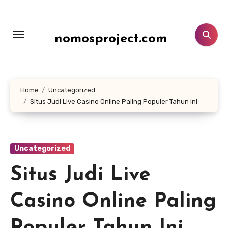
Lewati
ke
konten
nomosproject.com
Home
Uncategorized
Situs Judi Live Casino Online Paling Populer Tahun Ini
Uncategorized
Situs Judi Live
Casino Online Paling