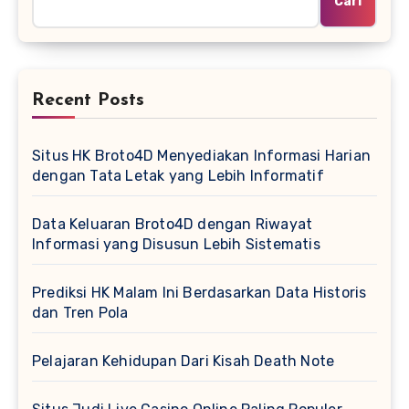
Cari
Recent Posts
Situs HK Broto4D Menyediakan Informasi Harian
dengan Tata Letak yang Lebih Informatif
Data Keluaran Broto4D dengan Riwayat
Informasi yang Disusun Lebih Sistematis
Prediksi HK Malam Ini Berdasarkan Data Historis
dan Tren Pola
Pelajaran Kehidupan Dari Kisah Death Note