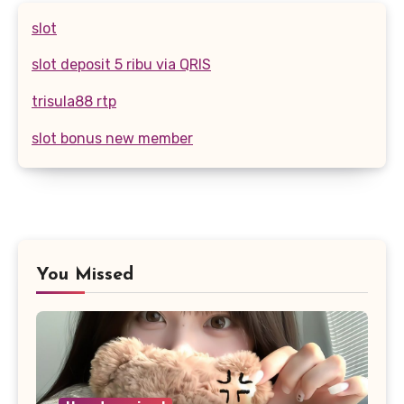
slot
slot deposit 5 ribu via QRIS
trisula88 rtp
slot bonus new member
You Missed