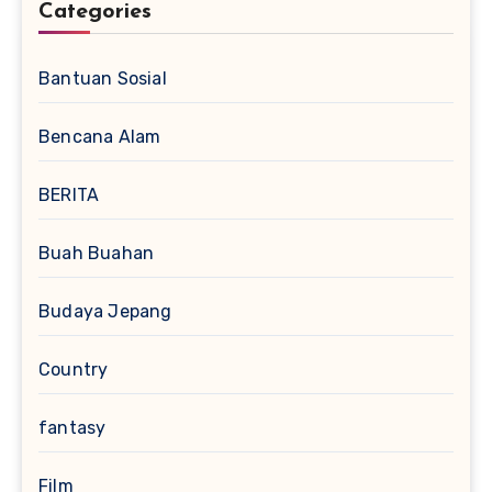
Categories
Bantuan Sosial
Bencana Alam
BERITA
Buah Buahan
Budaya Jepang
Country
fantasy
Film